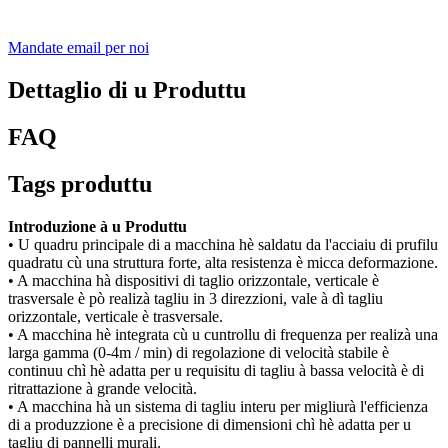
Mandate email per noi
Dettaglio di u Produttu
FAQ
Tags produttu
Introduzione à u Produttu
• U quadru principale di a macchina hè saldatu da l'acciaiu di prufilu
quadratu cù una struttura forte, alta resistenza è micca deformazione.
• A macchina hà dispositivi di taglio orizzontale, verticale è
trasversale è pò realizà tagliu in 3 direzzioni, vale à dì tagliu
orizzontale, verticale è trasversale.
• A macchina hè integrata cù u cuntrollu di frequenza per realizà una
larga gamma (0-4m / min) di regolazione di velocità stabile è
continuu chì hè adatta per u requisitu di tagliu à bassa velocità è di
ritrattazione à grande velocità.
• A macchina hà un sistema di tagliu interu per migliurà l'efficienza
di a produzzione è a precisione di dimensioni chì hè adatta per u
tagliu di pannelli murali.