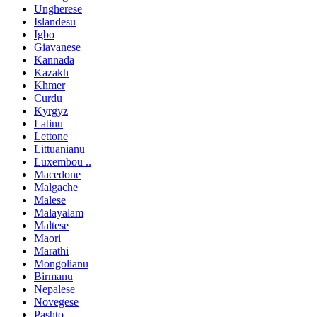
Ungherese
Islandesu
Igbo
Giavanese
Kannada
Kazakh
Khmer
Curdu
Kyrgyz
Latinu
Lettone
Littuanianu
Luxembou ..
Macedone
Malgache
Malese
Malayalam
Maltese
Maori
Marathi
Mongolianu
Birmanu
Nepalese
Novegese
Pashto