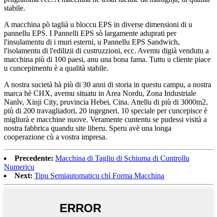
stabile.
A macchina pò taglià u bloccu EPS in diverse dimensioni di u
pannellu EPS. I Pannelli EPS sò largamente aduprati per
l'insulamentu di i muri esterni, u Pannellu EPS Sandwich,
l'isolamentu di l'edilizii di custruzzioni, ecc. Avemu digià vendutu a
macchina più di 100 paesi, anu una bona fama. Tuttu u cliente piace
u cuncepimentu è a qualità stabile.
A nostra sucietà hà più di 30 anni di storia in questu campu, a nostra
marca hè CHX, avemu situatu in Area Nordu, Zona Industriale
Nanlv, Xinji City, pruvincia Hebei, Cina. Attellu di più di 3000m2,
più di 200 travagliadori, 20 ingegneri. 10 speciale per cuncepisce è
migliurà e macchine nuove. Veramente cuntentu se pudessi visità a
nostra fabbrica quandu site liberu. Speru avè una longa
cooperazione cù a vostra impresa.
Precedente:
Macchina di Tagliu di Schiuma di Cuntrollu
Numericu
Next:
Tipu Semiautomaticu chì Forma Macchina