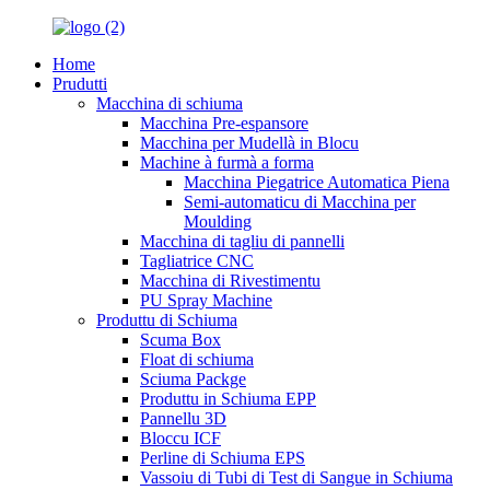
Home
Prudutti
Macchina di schiuma
Macchina Pre-espansore
Macchina per Mudellà in Blocu
Machine à furmà a forma
Macchina Piegatrice Automatica Piena
Semi-automaticu di Macchina per
Moulding
Macchina di tagliu di pannelli
Tagliatrice CNC
Macchina di Rivestimentu
PU Spray Machine
Produttu di Schiuma
Scuma Box
Float di schiuma
Sciuma Packge
Produttu in Schiuma EPP
Pannellu 3D
Bloccu ICF
Perline di Schiuma EPS
Vassoiu di Tubi di Test di Sangue in Schiuma