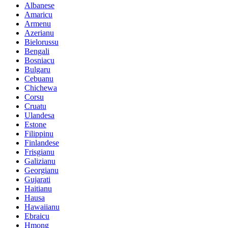
Albanese
Amaricu
Armenu
Azerianu
Bielorussu
Bengali
Bosniacu
Bulgaru
Cebuanu
Chichewa
Corsu
Cruatu
Ulandesa
Estone
Filippinu
Finlandese
Frisgianu
Galizianu
Georgianu
Gujarati
Haitianu
Hausa
Hawaiianu
Ebraicu
Hmong