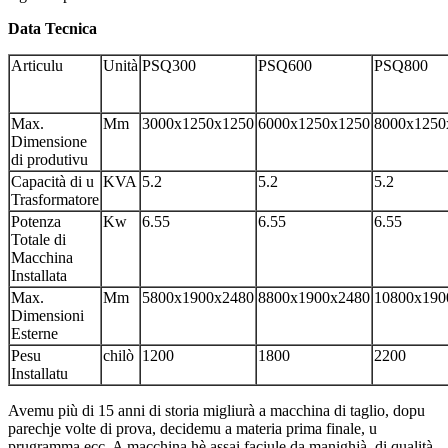
Data Tecnica
Articulu
Unità
PSQ300
PSQ600
PSQ800
Max.
Mm
3000x1250x1250
6000x1250x1250
8000x1250
Dimensione
di produtivu
Capacità di u
KVA
5.2
5.2
5.2
Trasformatore
Potenza
Kw
6.55
6.55
6.55
Totale di
Macchina
Installata
Max.
Mm
5800x1900x2480
8800x1900x2480
10800x190
Dimensioni
Esterne
Pesu
chilò
1200
1800
2200
Installatu
Avemu più di 15 anni di storia migliurà a macchina di taglio, dopu
parechje volte di prova, decidemu a materia prima finale, u
prugramma ecc. A macchina hè assai faciule da manighjà, di qualità