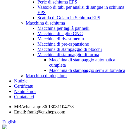
Perle di schiuma EPS
Vassoio di tubi per analisi di sangue in schiuma
EPS
Scatula di Gelatu in Schiuma EPS
Macchina di schiuma
Macchina per taglià pannelli
Macchina di taglio CNC
Macchina di rivestimentu
Macchina di pre-espansione
Macchina di stampaggio di blocchi
Macchina di stampaggio di forma
Macchina di stampaggio automatica
cumpleta
Macchina di stampaggio semi-automatica
Macchina di piegatura
Nutizie
Certificatu
Nantu à noi
Cuntatta ci
MB/whatsapp: 86 13081104778
Email: frank@cnzheps.com
English