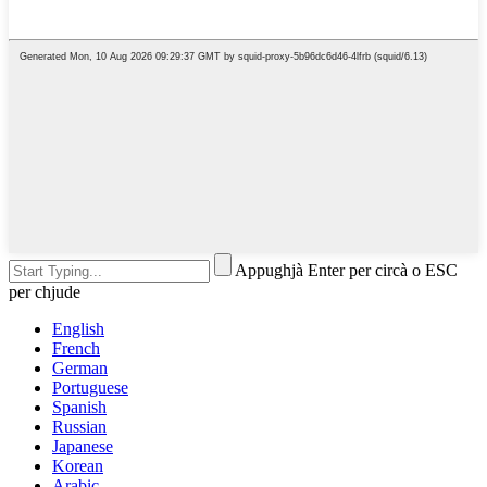
Appughjà Enter per circà o ESC
per chjude
English
French
German
Portuguese
Spanish
Russian
Japanese
Korean
Arabic