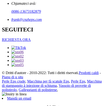
Chjamateci avà:
0086-13673182879
frank@cnzheps.com
SEGUITECI
RICHIESTA ORA
© Dritti d'autore - 2010-2022: Tutti i diritti riservati.
Prodotti caldi
-
Pianu di u situ
Perle Eps crude
,
Macchina per fà scatule Eps
,
Perle Eps
,
Macchina
di stampaggio à iniezione di schiuma
,
Vassoio di provette di
polistirolo
,
Galleggianti di polistirene
,
Mandà un email