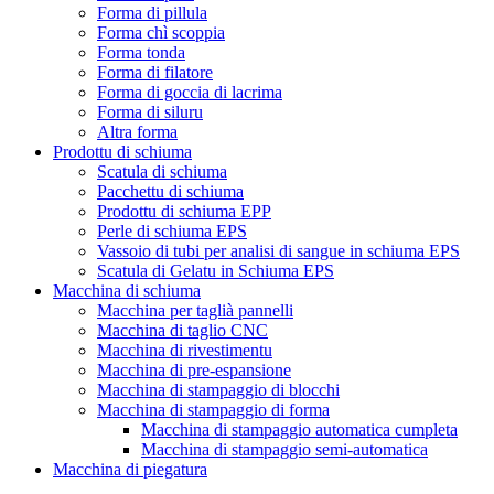
Forma di pillula
Forma chì scoppia
Forma tonda
Forma di filatore
Forma di goccia di lacrima
Forma di siluru
Altra forma
Prodottu di schiuma
Scatula di schiuma
Pacchettu di schiuma
Prodottu di schiuma EPP
Perle di schiuma EPS
Vassoio di tubi per analisi di sangue in schiuma EPS
Scatula di Gelatu in Schiuma EPS
Macchina di schiuma
Macchina per taglià pannelli
Macchina di taglio CNC
Macchina di rivestimentu
Macchina di pre-espansione
Macchina di stampaggio di blocchi
Macchina di stampaggio di forma
Macchina di stampaggio automatica cumpleta
Macchina di stampaggio semi-automatica
Macchina di piegatura