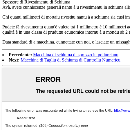
Spessore di Rivestimentu di Schiuma
Avà, avete cunniscenze generali nantu à u rivestimentu in schiuma all
Chì quanti millimetri di mortaiu rivestitu nantu à a schiuma sia cusì im
Pudete fà rivestimentu quant'è vulete trà 1 millimetru è 10 millimetri 
qualità è in una classa di pruduttu ecunomica intornu à u mondu sò 2 
Data standard di a macchina, cunnettate cun noi, o lasciate un missagh
Precedente:
Macchina di schiuma di spruzzo in poliuretanu
Next:
Macchina di Tagliu di Schiuma di Cuntrollu Numericu