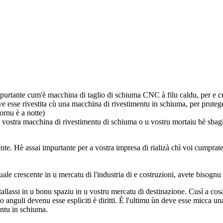
urtante cum'è macchina di taglio di schiuma CNC à filu caldu, per e c
ve esse rivestita cù una macchina di rivestimentu in schiuma, per prutege
ornu è a notte)
vostra macchina di rivestimentu di schiuma o u vostru mortaiu hè sbaglia
e. Hè assai impurtante per a vostra impresa di rializà chì voi cumprate 
e crescente in u mercatu di l'industria di e costruzioni, avete bisognu d
allassi in u bonu spaziu in u vostru mercatu di destinazione. Cusì a cos
 anguli devenu esse espliciti è diritti. È l'ultimu ùn deve esse micca un
entu in schiuma.