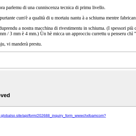
ora parlemu di una cunniscenza tecnica di primu livello.
purtante cum'è a qualità di u mortaiu nantu à a schiuma mentre fabricanu pr
aduprendu a nostra macchina di rivestimentu in schiuma. (I spessori più cu
mm / 3 mm è 4 mm.) Ùn hè micca un approcciu currettu u penseru chì "u 
ju, vi manderà prestu.