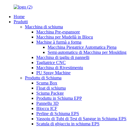
Home
Prudutti
Macchina di schiuma
Macchina Pre-espansore
Macchina per Mudellà in Blocu
Machine à furmà a forma
Macchina Piegatrice Automatica Piena
Semi-automaticu di Macchina per Moulding
Macchina di tagliu di pannelli
Tagliatrice CNC
Macchina di Rivestimentu
PU Spray Machine
Produttu di Schiuma
Scuma Box
Float di schiuma
Sciuma Packge
Produttu in Schiuma EPP
Pannellu 3D
Bloccu ICF
Perline di Schiuma EPS
Vassoiu di Tubi di Test di Sangue in Schiuma EPS
Scatula di ghjacciu in schiuma EPS