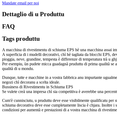
Mandate email per noi
Dettaglio di u Produttu
FAQ
Tags produttu
A macchina di rivestimentu di schiuma EPS hè una macchina assai imp
A superficia di i mudelli decorativi, chì hè tagliata da blocchi EPS, de
pioggia, neve, grandine, tempesta è differenze di temperatura trà u ghj
Per esempiu, ùn pudete micca guadagnà pruduttu di prima qualità se a 
qualità di u mondu.
Dunque, tutte e macchine in a vostra fabbrica anu impurtante ugualment
negozi chì decoranu a scelta ideale.
Bussiness di Rivestimentu in Schiuma EPS
Se vulete creà una impresa chì sia competitiva è averebbe una percentual
Cum'è cunnisciutu, u pruduttu deve esse visibilmente qualificatu per st
schiuma decorativa deve esse cumpletamente liscia è chjara. Inoltre i so
condizioni per aumentà e prestazioni di a vostra macchina di rivestim