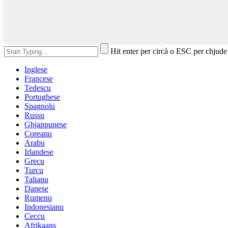
Hit enter per circà o ESC per chjude
Inglese
Francese
Tedescu
Portughese
Spagnolu
Russu
Ghjappunese
Coreanu
Arabu
Irlandese
Grecu
Turcu
Talianu
Danese
Rumenu
Indonesianu
Ceccu
Afrikaans