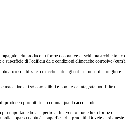
umpagnie, chì producenu forme decorative di schiuma architettonica.
 a superficie di l'edificiu da e condizioni climatiche corrosive (cum'è
tu ancu se utilizate a macchina di taglio di schiuma di a migliore
e macchine chì sò compatibili è ponu esse integrate unu l'altru.
i pruduce i prudutti finali cù una qualità accettabile.
a più impurtante hè a superficia di u vostru mudellu di forme di
a bolla apparsu nantu à a superficia di i prudutti. Duvete curà queste