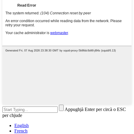
Appughjà Enter per circà o ESC
per chjude
English
French