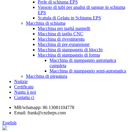
Perle di schiuma EPS
Vassoio di tubi per analisi di sangue in schiuma
EPS
Scatula di Gelatu in Schiuma EPS
Macchina di schiuma
Macchina per taglià pannelli
Macchina di taglio CNC
Macchina di rivestimentu
Macchina di pre-espansione
Macchina di stampaggio di blocchi
Macchina di stampaggio di forma
Macchina di stampaggio automatica
cumpleta
Macchina di stampaggio semi-automatica
Macchina di piegatura
Nutizie
Certificatu
Nantu à noi
Cuntatta ci
MB/whatsapp: 86 13081104778
Email: frank@cnzheps.com
English