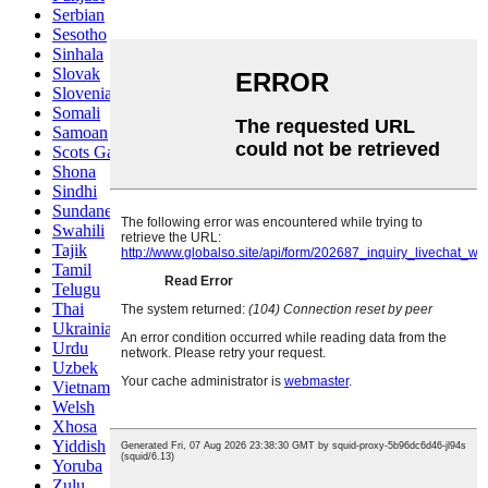
Serbian
Sesotho
Sinhala
Slovak
Slovenian
Somali
Samoan
Scots Gaelic
Shona
Sindhi
Sundanese
Swahili
Tajik
Tamil
Telugu
Thai
Ukrainian
Urdu
Uzbek
Vietnamese
Welsh
Xhosa
Yiddish
Yoruba
Zulu