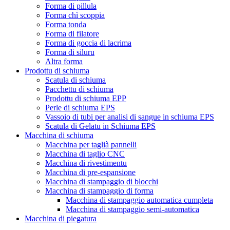
Forma di pillula
Forma chì scoppia
Forma tonda
Forma di filatore
Forma di goccia di lacrima
Forma di siluru
Altra forma
Prodottu di schiuma
Scatula di schiuma
Pacchettu di schiuma
Prodottu di schiuma EPP
Perle di schiuma EPS
Vassoio di tubi per analisi di sangue in schiuma EPS
Scatula di Gelatu in Schiuma EPS
Macchina di schiuma
Macchina per taglià pannelli
Macchina di taglio CNC
Macchina di rivestimentu
Macchina di pre-espansione
Macchina di stampaggio di blocchi
Macchina di stampaggio di forma
Macchina di stampaggio automatica cumpleta
Macchina di stampaggio semi-automatica
Macchina di piegatura