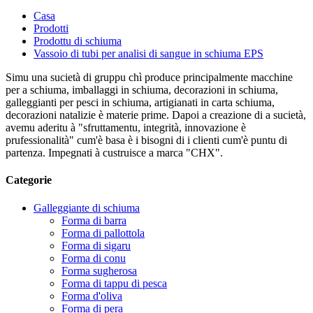
Casa
Prodotti
Prodottu di schiuma
Vassoio di tubi per analisi di sangue in schiuma EPS
Simu una sucietà di gruppu chì produce principalmente macchine
per a schiuma, imballaggi in schiuma, decorazioni in schiuma,
galleggianti per pesci in schiuma, artigianati in carta schiuma,
decorazioni natalizie è materie prime. Dapoi a creazione di a sucietà,
avemu aderitu à "sfruttamentu, integrità, innovazione è
prufessionalità" cum'è basa è i bisogni di i clienti cum'è puntu di
partenza. Impegnati à custruisce a marca "CHX".
Categorie
Galleggiante di schiuma
Forma di barra
Forma di pallottola
Forma di sigaru
Forma di conu
Forma sugherosa
Forma di tappu di pesca
Forma d'oliva
Forma di pera