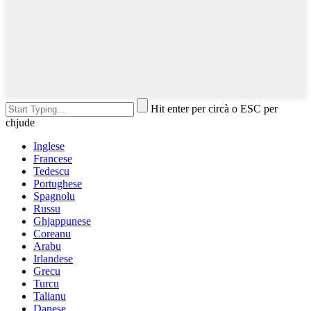
Hit enter per circà o ESC per
chjude
Inglese
Francese
Tedescu
Portughese
Spagnolu
Russu
Ghjappunese
Coreanu
Arabu
Irlandese
Grecu
Turcu
Talianu
Danese