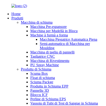
Home
Prudutti
Macchina di schiuma
Macchina Pre-espansore
Macchina per Mudellà in Blocu
Machine à furmà a forma
Macchina Piegatrice Automatica Piena
Semi-automaticu di Macchina per
Moulding
Macchina di tagliu di pannelli
Tagliatrice CNC
Macchina di Rivestimentu
PU Spray Machine
Produttu di Schiuma
Scuma Box
Float di schiuma
Sciuma Packge
Produttu in Schiuma EPP
Pannellu 3D
Bloccu ICF
Perline di Schiuma EPS
Vassoiu di Tubi di Test di Sangue in Schiuma