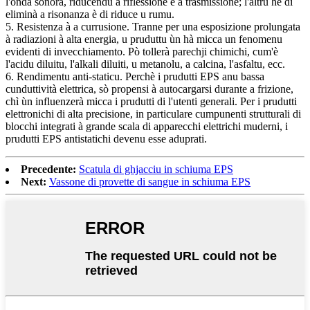
l'onda sonora, riducendu a riflessione è a trasmissione; l'altru hè di
eliminà a risonanza è di riduce u rumu.
5. Resistenza à a currusione. Tranne per una esposizione prolungata
à radiazioni à alta energia, u pruduttu ùn hà micca un fenomenu
evidenti di invecchiamento. Pò tollerà parechji chimichi, cum'è
l'acidu diluitu, l'alkali diluiti, u metanolu, a calcina, l'asfaltu, ecc.
6. Rendimentu anti-staticu. Perchè i prudutti EPS anu bassa
cunduttività elettrica, sò propensi à autocargarsi durante a frizione,
chì ùn influenzerà micca i prudutti di l'utenti generali. Per i prudutti
elettronichi di alta precisione, in particulare cumpunenti strutturali di
blocchi integrati à grande scala di apparecchi elettrichi muderni, i
prudutti EPS antistatichi devenu esse aduprati.
Precedente:
Scatula di ghjacciu in schiuma EPS
Next:
Vassone di provette di sangue in schiuma EPS