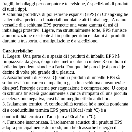
fragili, imballaggi per computer è televisione, è spedizioni di prudutti
di tutti i tippi.
A schiuma protettiva di poliestirene espansu (EPS) di Changxing hè
l'alternativa perfetta à i materiali ondulati è altri imballaggi. A natura
versatile di a schiuma EPS permette una vasta gamma di usi di
imballaggi protettivi. Ligere, ma strutturalmente forte, EPS furnisce
ammortizazione resistente à l'impattu per riduce i danni à i prudutti
durante u trasportu, a manipulazione è a spedizione.
Caratteristiche:
1. Legeru. Una parte di u spaziu di i prudutti di imballu EPS hè
rimpiazzata da gasu, è ogni decimetru cubicu cuntene 3-6 milioni di
bolle indipendenti stanche à l'aria. Dunque, hè parechje à parechje
decine di volte più grande di u plasticu.
2. Assorbimentu di scossa. Quandu i prudutti di imballu EPS sò
sottumessi à un caricu d'impattu, u gasu in a schiuma cunsumerà è
dissiperà l'energia esterna per stagnazione è compressione. U corpu
di schiuma finiscerà gradualmente a carica d'impattu cù una piccula
accelerazione negativa, cusì hà un megliu effettu antichoc.
3. Isulamentu termicu. A conducibilità termica hè a media ponderata
di a conducibilità termica EPS pura (108cal / mh ℃) è a
conducibilità termica di l'aria (circa 90cal / mh ℃).
4. Funzione insonorizata. L'isolamentu acusticu di i prudutti EPS
adopra principalmente dui modi, unu hè di assorbe l'energia di