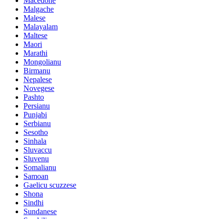
Macedone
Malgache
Malese
Malayalam
Maltese
Maori
Marathi
Mongolianu
Birmanu
Nepalese
Novegese
Pashto
Persianu
Punjabi
Serbianu
Sesotho
Sinhala
Sluvaccu
Sluvenu
Somalianu
Samoan
Gaelicu scuzzese
Shona
Sindhi
Sundanese