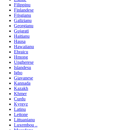
Filippinu
Finlandese
Frisgianu
Galizianu
Georgianu
Gujarati
Haitianu
Hausa
Hawaiianu
Ebraicu
Hmong
Ungherese
Islandesu
Igbo
Giavanese
Kannada
Kazakh
Khmer
Curdu
Kyrgyz
Latinu
Lettone
Littuanianu
Luxembou ..